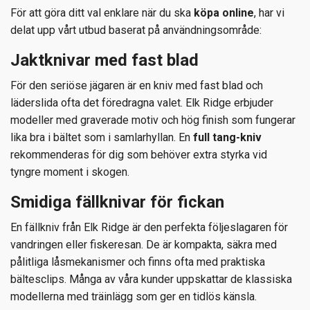
För att göra ditt val enklare när du ska
köpa online
, har vi
delat upp vårt utbud baserat på användningsområde:
Jaktknivar med fast blad
För den seriöse jägaren är en kniv med fast blad och
läderslida ofta det föredragna valet. Elk Ridge erbjuder
modeller med graverade motiv och hög finish som fungerar
lika bra i bältet som i samlarhyllan. En
full tang-kniv
rekommenderas för dig som behöver extra styrka vid
tyngre moment i skogen.
Smidiga fällknivar för fickan
En fällkniv från Elk Ridge är den perfekta följeslagaren för
vandringen eller fiskeresan. De är kompakta, säkra med
pålitliga låsmekanismer och finns ofta med praktiska
bältesclips. Många av våra kunder uppskattar de klassiska
modellerna med träinlägg som ger en tidlös känsla.