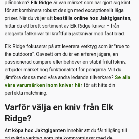
plånboken?
Elk Ridge
är varumärket som har gjort sig känt
för att kombinera robust design med exceptionellt låga
priser. När du väljer att
beställa online hos Jaktgiganten
,
hittar du ett brett sortiment av Elk Ridge-knivar – från
eleganta fällknivar till kraftfulla jaktknivar med fast blad.
Elk Ridge fokuserar på att leverera verktyg som är "true to
the outdoors". Oavsett om du är en erfaren jägare, en
passionerad campare eller behöver en stabil friluftskniv,
erbjuder märket hög funktionalitet för pengarna. Vill du
jämföra dessa med våra andra ledande tillverkare?
Se alla
våra varumärken inom knivar här
för att hitta din
perfekta matchning.
Varför välja en kniv från Elk
Ridge?
Att
köpa hos Jaktgiganten
innebär att du får tillgång till
prisvärda verktyg som inte kompromissar med de