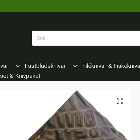
ivar
Fastbladsknivar
Filéknivar & Fiskekniva
set & Knivpaket