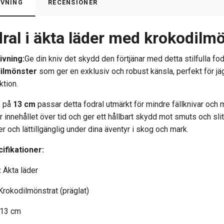
VNING
RECENSIONER
ral i äkta läder med krokodilm
ivning:
Ge din kniv det skydd den förtjänar med detta stilfulla fod
ilmönster
som ger en exklusiv och robust känsla,
perfekt för jä
ktion.
k på
13 cm
passar detta fodral utmärkt för mindre fällknivar och m
r innehållet över tid och ger ett hållbart skydd mot smuts och sli
er och lättillgänglig under dina äventyr i skog och mark.
ifikationer:
:
Äkta läder
rokodilmönstrat (präglat)
13 cm