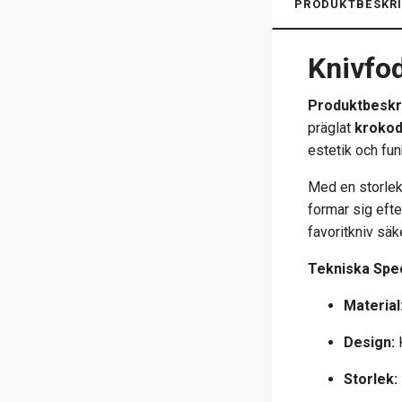
PRODUKTBESKRI
Knivfod
Produktbeskr
präglat
krokod
estetik och fun
Med en storle
formar sig efte
favoritkniv säk
Tekniska Spec
Material
Design:
K
Storlek: