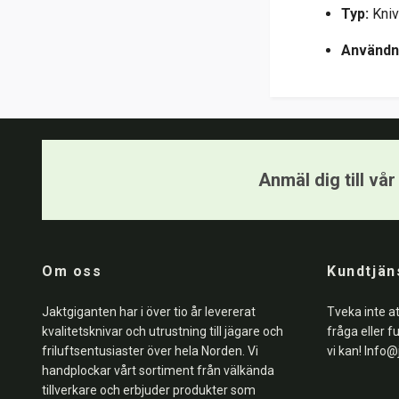
Typ:
Kniv
Användn
Anmäl dig till vå
Om oss
Kundtjän
Jaktgiganten har i över tio år levererat
Tveka inte a
kvalitetsknivar och utrustning till jägare och
fråga eller f
friluftsentusiaster över hela Norden. Vi
vi kan!
Info@
handplockar vårt sortiment från välkända
tillverkare och erbjuder produkter som