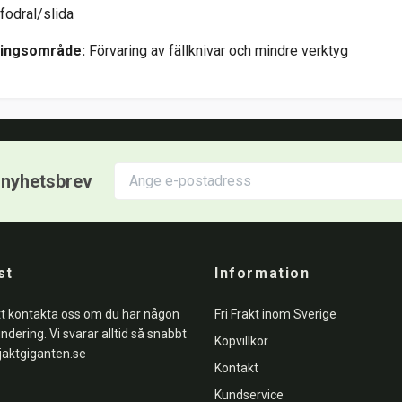
fodral/slida
ingsområde:
Förvaring av fällknivar och mindre verktyg
r nyhetsbrev
st
Information
tt kontakta oss om du har någon
Fri Frakt inom Sverige
undering. Vi svarar alltid så snabbt
Köpvillkor
jaktgiganten.se
Kontakt
Kundservice