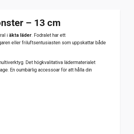
önster – 13 cm
ral i
äkta läder
.
Fodralet har ett
garen eller friluftsentusiasten som uppskattar både
ultiverktyg.
Det högkvalitativa lädermaterialet
tage.
En oumbärlig accessoar för att hålla din