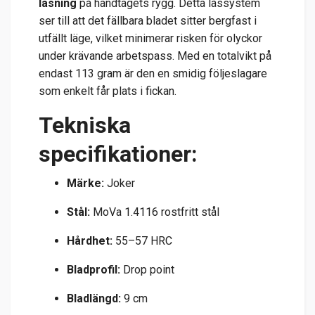
låsning
på handtagets rygg. Detta låssystem
ser till att det fällbara bladet sitter bergfast i
utfällt läge, vilket minimerar risken för olyckor
under krävande arbetspass. Med en totalvikt på
endast 113 gram är den en smidig följeslagare
som enkelt får plats i fickan.
Tekniska
specifikationer:
Märke:
Joker
Stål:
MoVa 1.4116 rostfritt stål
Hårdhet:
55–57 HRC
Bladprofil:
Drop point
Bladlängd:
9 cm