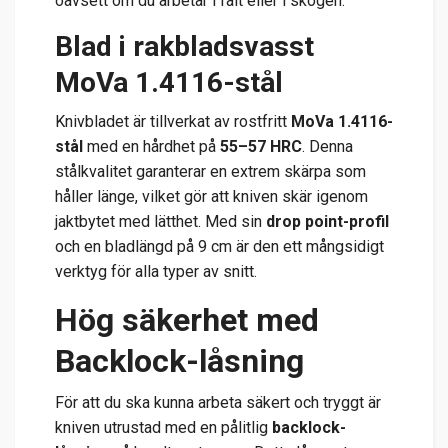
oavsett om du arbetar i fält eller i skogen.
Blad i rakbladsvasst
MoVa 1.4116-stål
Knivbladet är tillverkat av rostfritt
MoVa 1.4116-
stål
med en hårdhet på
55–57 HRC
. Denna
stålkvalitet garanterar en extrem skärpa som
håller länge, vilket gör att kniven skär igenom
jaktbytet med lätthet. Med sin
drop point-profil
och en bladlängd på 9 cm är den ett mångsidigt
verktyg för alla typer av snitt.
Hög säkerhet med
Backlock-låsning
För att du ska kunna arbeta säkert och tryggt är
kniven utrustad med en pålitlig
backlock-