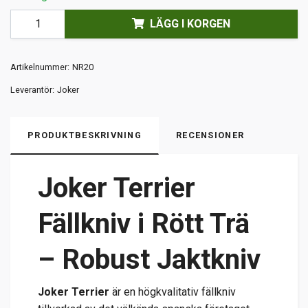
LÄGG I KORGEN
Artikelnummer:
NR20
Leverantör:
Joker
PRODUKTBESKRIVNING
RECENSIONER
Joker Terrier
Fällkniv i Rött Trä
– Robust Jaktkniv
Joker Terrier
är en högkvalitativ fällkniv