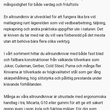
mångsidighet för både vardag och friluftsliv.
En allroundkniv är utvecklad för att fungera lika bra vid
matlagning runt lägerelden som vid vedbearbetning, täljning,
repkapning och andra praktiska uppgifter ute i naturen. Det
är kniven du tar med när du vill vara förberedd på det mesta
utan att behöva bära flera olika verktyg.
I vårt sortiment hittar du allroundknivar med både fast blad
och fällbara konstruktioner från välkända tillverkare som
Joker, Cudeman, Gerber, Cold Steel, Puma och många fler.
Knivarna är tillverkade av högkvalitativt stål som ger lång
skärpehållning, hög slitstyrka och pålitlig prestanda under
krävande förhållanden.
Många av våra allroundknivar är utrustade med ergonomiska
handtag i trä, Micarta, G10 eller gummi för att ge ett säkert
grepp även i regn, kyla och fuktiga miljöer. För dig som