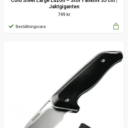
Cold Steel Large Luzon – Stor Fällkniv 35 cm |
Jaktgiganten
749 kr
Beställningsvara