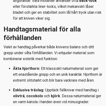
avgörande. Våra modeller använder ofta
back-lock
eller förstärkta liner-locks, vilket mekaniskt låser
bladet och ger en stabilitet som tål hårt tryck utan risk
för att kniven viker sig.
Handtagsmaterial för alla
förhållanden
Valet av handtag påverkar både knivens balans och ditt
grepp under våta förhållanden. Vi erbjuder material som
kombinerar estetik med funktion:
Äkta hjorthorn:
Ett klassiskt naturmaterial som ger
ett enastående grepp och en unik karaktär. Hjorthorn är
extremt slitstarkt och blir bara vackrare med åren.
Exklusiva träslag:
Upptäck fällknivar med handtag i
olivträ
,
cocobolo
och
björk
. Dessa naturmaterial ger
en varm känsla i handen även vid minusgrader.