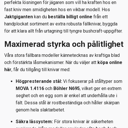
perfekta lösningen för jägaren som vill ha kraften hos en
fast kniv men smidigheten hos en vikbar modell. Hos
Jaktgiganten
kan du
beställa billigt online
från ett
handplockat sortiment av extra robusta fällknivar, byggda
för att klara allt från urtagning till tyngre bushcraft-uppgifter.
Maximerad styrka och pålitlighet
Våra stora fällbara modeller kännetecknas av kraftiga blad
och förstärkta låsmekanismer. När du väljer att
köpa online
här
, får du tillgång till knivar med:
Högpresterande stål:
Vi fokuserar på ståltyper som
MOVA 1.4116
och
Böhler N695
, vilket ger en extrem
seghet och en egg som är enkel att underhålla ute i
fält. Dessa stål är rostbeständiga och håller skärpan
genom hela slaktarbetet.
Säkra låssystem:
För stora knivar är säkerheten