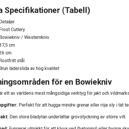
 Specifikationer (Tabell)
Detaljer
Frost Cutlery
Bowiekniv / Westernkniv
37,5 cm
26 cm
Rostfritt stål
Brun läderslida av hög kvalitet
ingsområden för en Bowiekniv
r ett av världens mest mångsidiga verktyg för jakt och vildmarksl
pgifter:
Perfekt för att hugga mindre grenar eller röja sly i tät te
lakt:
Den stora bladytan underlättar grovstyckning av större vilt.
nad:
Fungerar utmärkt för att klyva ved (batoning) eller bygga sky