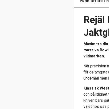
PRODUKTBESKRI
Rejäl
Jaktg
Maximera din 
massiva Bowiek
vildmarken.
När precision 
för de tyngsta 
underhåll men 
Klassisk West
och pålitlighe
kniven bärs sä
valet hos oss 