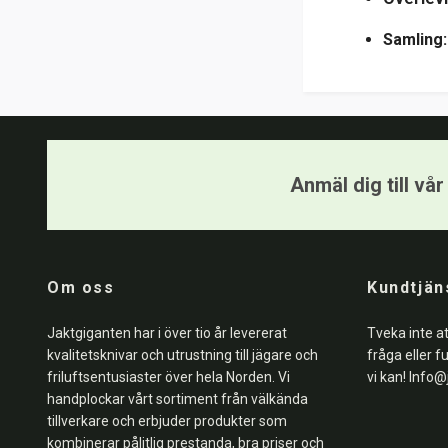
Samling:
Anmäl dig till vå
Om oss
Kundtjän
Jaktgiganten har i över tio år levererat
Tveka inte a
kvalitetsknivar och utrustning till jägare och
fråga eller f
friluftsentusiaster över hela Norden. Vi
vi kan!
Info@
handplockar vårt sortiment från välkända
tillverkare och erbjuder produkter som
kombinerar pålitlig prestanda, bra priser och