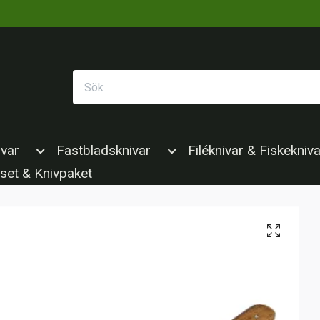
ivar
Fastbladsknivar
Filéknivar & Fiskekniva
set & Knivpaket