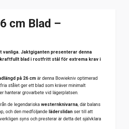
26 cm Blad –
t vanliga. Jaktgiganten presenterar denna
aftfullt blad i rostfritt stål för extrema krav i
adlängd på 26 cm
är denna Bowiekniv optimerad
tfria stålet ger ett blad som kräver minimalt
r hanterar grovarbete vid lägerplatsen.
från de legendariska
westernknivarna
, där balans
epp, och den medföljande
läderslidan
ser till att
erkligen syns och presterar är detta det självklara