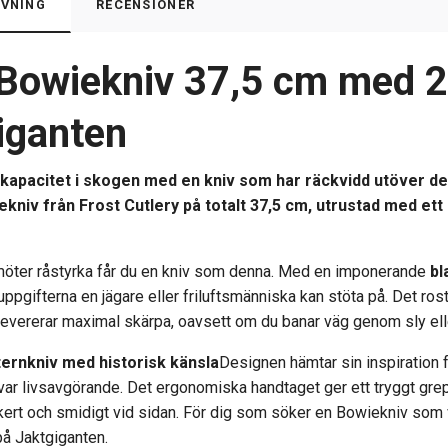
VNING
RECENSIONER
 Bowiekniv 37,5 cm med 
iganten
kapacitet i skogen med en kniv som har räckvidd utöver de
niv från Frost Cutlery på totalt 37,5 cm, utrustad med ett kr
möter råstyrka får du en kniv som denna. Med en imponerande
bl
uppgifterna en jägare eller friluftsmänniska kan stöta på. Det ros
levererar maximal skärpa, oavsett om du banar väg genom sly elle
ernkniv med historisk känsla
Designen hämtar sin inspiration 
t var livsavgörande. Det ergonomiska handtaget ger ett tryggt gr
kert och smidigt vid sidan. För dig som söker en Bowiekniv som v
på Jaktgiganten.