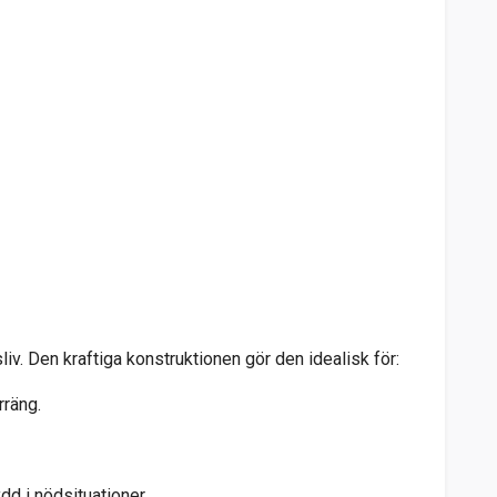
iv. Den kraftiga konstruktionen gör den idealisk för:
rräng.
dd i nödsituationer.