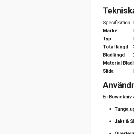
Tekniska
Specifikation
Märke
Typ
Total längd
Bladlängd
Material Blad
Slida
Användn
En
Bowiekniv
ä
Tunga up
Jakt & S
Överlev