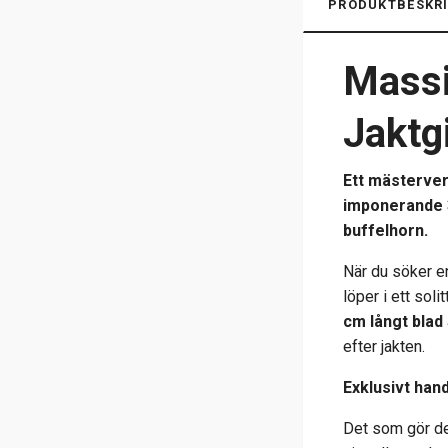
PRODUKTBESKRI
Massi
Jaktg
Ett mästerver
imponerande 3
buffelhorn.
När du söker 
löper i ett sol
cm långt blad
efter jakten.
Exklusivt han
Det som gör de