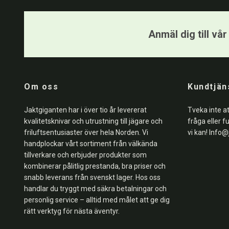
Anmäl dig till vå
Om oss
Kundtjän
Jaktgiganten har i över tio år levererat
Tveka inte a
kvalitetsknivar och utrustning till jägare och
fråga eller f
friluftsentusiaster över hela Norden. Vi
vi kan!
Info@
handplockar vårt sortiment från välkända
tillverkare och erbjuder produkter som
kombinerar pålitlig prestanda, bra priser och
snabb leverans från svenskt lager. Hos oss
handlar du tryggt med säkra betalningar och
personlig service – alltid med målet att ge dig
rätt verktyg för nästa äventyr.