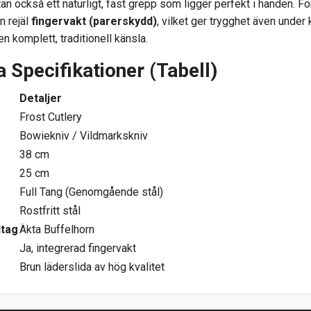
tan också ett naturligt, fast grepp som ligger perfekt i handen. F
n rejäl
fingervakt (parerskydd)
, vilket ger trygghet även unde
en komplett, traditionell känsla.
 Specifikationer (Tabell)
Detaljer
Frost Cutlery
Bowiekniv / Vildmarkskniv
38 cm
25 cm
Full Tang (Genomgående stål)
Rostfritt stål
dtag
Äkta Buffelhorn
Ja, integrerad fingervakt
Brun läderslida av hög kvalitet