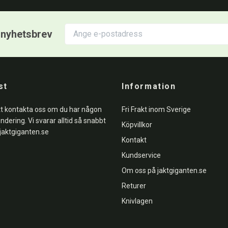
r nyhetsbrev
st
Information
tt kontakta oss om du har någon
Fri Frakt inom Sverige
undering. Vi svarar alltid så snabbt
Köpvillkor
jaktgiganten.se
Kontakt
Kundservice
Om oss på jaktgiganten.se
Returer
Knivlagen