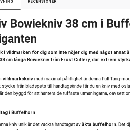
VNING
RECENSIONER
v Bowiekniv 38 cm i Buffe
iganten
k i vildmarken för dig som inte nöjer dig med något annat 
8 cm långa Bowiekniv från Frost Cutlery, där extrem styrka
en
vildmarkskniv
med maximal pålitlighet är denna Full Tang-model
itt stycke från bladspets till handtagsände får du en kniv med osl
är den byggd för att hantera de tuffaste utmaningarna, oavsett 
dtag i Buffelhorn
nna kniv unik är det vackra handtaget av
äkta buffelhorn
. Det d