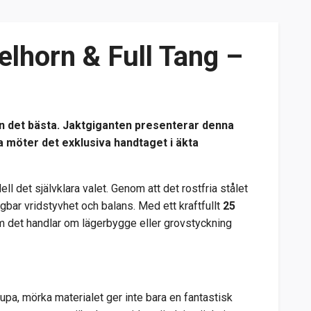
lhorn & Full Tang –
än det bästa. Jaktgiganten presenterar denna
 möter det exklusiva handtaget i äkta
l det självklara valet. Genom att det rostfria stålet
agbar vridstyvhet och balans. Med ett kraftfullt
25
om det handlar om lägerbygge eller grovstyckning
jupa, mörka materialet ger inte bara en fantastisk