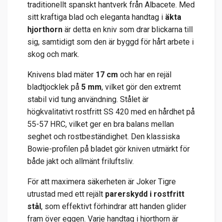
traditionellt spanskt hantverk från Albacete. Med
sitt kraftiga blad och eleganta handtag i
äkta
hjorthorn
är detta en kniv som drar blickarna till
sig, samtidigt som den är byggd för hårt arbete i
skog och mark.
Knivens blad mäter
17 cm
och har en rejäl
bladtjocklek på
5 mm
, vilket gör den extremt
stabil vid tung användning. Stålet är
högkvalitativt rostfritt SS 420 med en hårdhet på
55-57 HRC, vilket ger en bra balans mellan
seghet och rostbeständighet. Den klassiska
Bowie-profilen på bladet gör kniven utmärkt för
både jakt och allmänt friluftsliv.
För att maximera säkerheten är Joker Tigre
utrustad med ett rejält
parerskydd i rostfritt
stål
, som effektivt förhindrar att handen glider
fram över eggen. Varje handtag i hjorthorn är