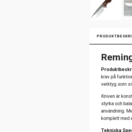
PRODUKTBESKRI
Reming
Produktbeskr
krav på funktio
verktyg som si
Kniven är kons
styrka och bala
användning. Med
komplett med e
Tekniska Spec