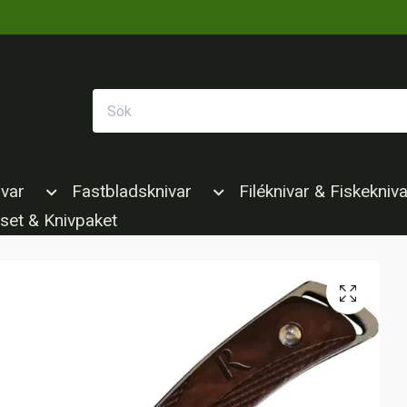
ivar
Fastbladsknivar
Filéknivar & Fiskekniva
set & Knivpaket