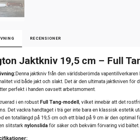
VNING
RECENSIONER
ton Jaktkniv 19,5 cm – Full T
ivning:
Denna jaktkniv från den världsberömda vapentillverkaren
nalitet vid både jakt och slakt. Det är den ultimata jaktkniven fö
tter perfekt i handen oavsett arbetsmoment.
truerad i en robust
Full Tang-modell
, vilket innebär att det ros
ns. Det vackra handtaget i trä ger inte bara en klassisk estetik 
 en totallängd på 19,5 cm och ett blad på 9 cm är den optimal för a
n slitstark
nylonslida
för säker och bekväm förvaring vid bältet.
ifikationer: