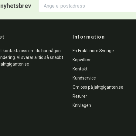
r nyhetsbrev
st
Information
tt kontakta oss om du har någon
Fri Frakt inom Sverige
undering. Vi svarar alltid så snabbt
Köpvillkor
jaktgiganten.se
Kontakt
Kundservice
Om oss på jaktgiganten.se
Returer
Knivlagen