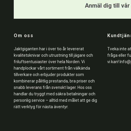
Anmäl dig till vå
Om oss
Kundtjän
Jaktgiganten har i över tio år levererat
Tveka inte a
kvalitetsknivar och utrustning till jägare och
fråga eller f
friluftsentusiaster över hela Norden. Vi
vi kan!
Info@
handplockar vårt sortiment från välkända
tillverkare och erbjuder produkter som
kombinerar pålitlig prestanda, bra priser och
snabb leverans från svenskt lager. Hos oss
handlar du tryggt med säkra betalningar och
personlig service – alltid med målet att ge dig
rätt verktyg för nästa äventyr.