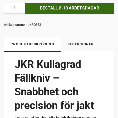
BESTÄLL 8-10 ARBETSDAGAR
Artikelnummer:
JKR0883
PRODUKTBESKRIVNING
RECENSIONER
JKR Kullagrad
Fällkniv –
Snabbhet och
precision för jakt
Letar du efter den
bästa jaktkniven
med en