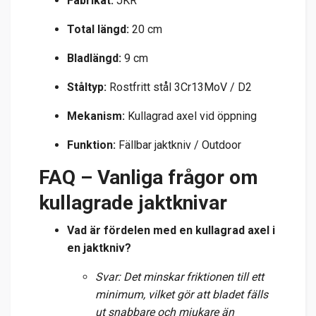
Fabrikat:
JKR
Total längd:
20 cm
Bladlängd:
9 cm
Ståltyp:
Rostfritt stål 3Cr13MoV / D2
Mekanism:
Kullagrad axel vid öppning
Funktion:
Fällbar jaktkniv / Outdoor
FAQ – Vanliga frågor om
kullagrade jaktknivar
Vad är fördelen med en kullagrad axel i
en jaktkniv?
Svar: Det minskar friktionen till ett
minimum, vilket gör att bladet fälls
ut snabbare och mjukare än