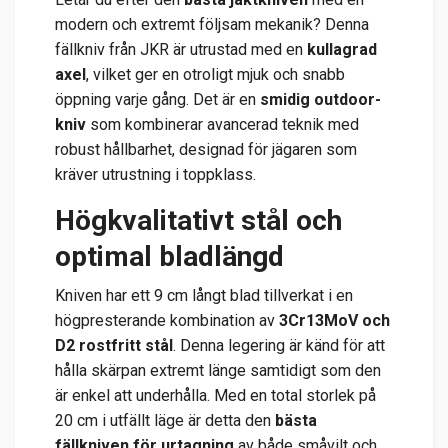
modern och extremt följsam mekanik? Denna
fällkniv från JKR är utrustad med en
kullagrad
axel
, vilket ger en otroligt mjuk och snabb
öppning varje gång. Det är en
smidig outdoor-
kniv
som kombinerar avancerad teknik med
robust hållbarhet, designad för jägaren som
kräver utrustning i toppklass.
Högkvalitativt stål och
optimal bladlängd
Kniven har ett 9 cm långt blad tillverkat i en
högpresterande kombination av
3Cr13MoV och
D2 rostfritt stål
. Denna legering är känd för att
hålla skärpan extremt länge samtidigt som den
är enkel att underhålla. Med en total storlek på
20 cm i utfällt läge är detta den
bästa
fällkniven för urtagning
av både småvilt och